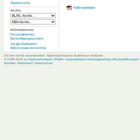
Spielersuche
Hallenspielplan
Archiv
Informationen
Personalisiertes
Berechtigungssystem
nuLiga Badminton
Abkürzungsverzeichnis
Für den Inhalt verantwortlich: Niedersächsischer Badminton-Verband
© 1999-2026
nu Datenautomaten GmbH - Automatisierte internetgestützte Netzwerklösungen
Kontakt
,
Impressum
,
Datenschutz