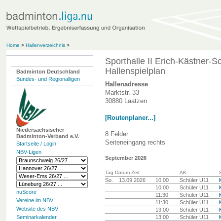
Home
>
Hallenverzeichnis
>
Sporthalle II Erich-Kästner-S
Hallenspielplan
Badminton Deutschland
Bundes- und Regionalligen
Hallenadresse
Marktstr. 33
30880 Laatzen
[Routenplaner...]
Niedersächsischer
8 Felder
Badminton-Verband e.V.
Seiteneingang rechts
Startseite / Login
NBV-Ligen
September 2026
Tag Datum Zeit
AK
S
So.
13.09.2026
10:00
Schüler U11
10:00
Schüler U11
nuScore
11:30
Schüler U11
Vereine im NBV
11:30
Schüler U11
Website des NBV
13:00
Schüler U11
Seminarkalender
13:00
Schüler U11